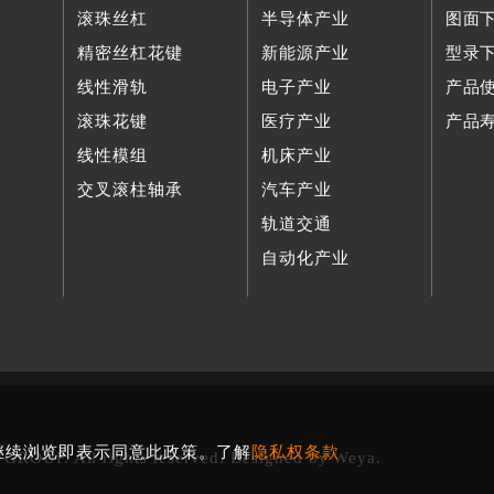
滚珠丝杠
半导体产业
图面
精密丝杠花键
新能源产业
型录
线性滑轨
电子产业
产品
滚珠花键
医疗产业
产品
线性模组
机床产业
交叉滚柱轴承
汽车产业
轨道交通
自动化产业
您继续浏览即表示同意此政策。了解
隐私权条款
 GROUP. All rights reserved. Designed by
Weya
.