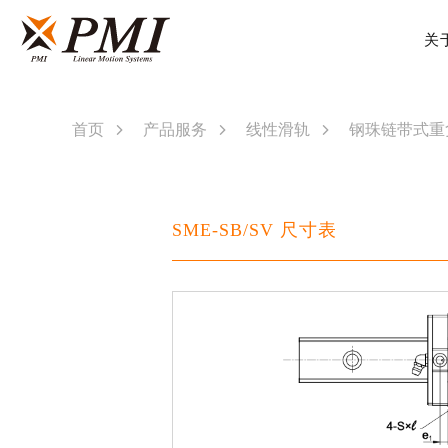
关
2
首页
产品服务
线性滑轨
钢珠链带式重
SME-SB/SV 尺寸表