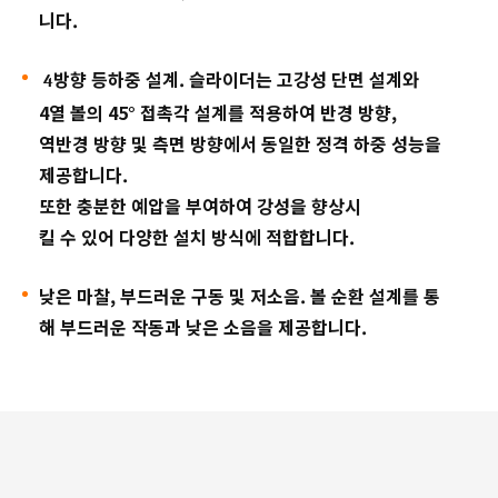
니다
.
방향
등하중
설계
.
슬라이더는
고강성
단면
설계와
4
4
열
볼의
45°
접촉각
설계를
적용하여
반경
방향
,
역반경
방향
및
측면
방향에서
동일한
정격
하중
성능을
제공합니다
.
또한
충분한
예압을
부여하여
강성을
향상시
킬
수
있어
다양한
설치
방식에
적합합니다
.
낮은
마찰
,
부드러운
구동
및
저소음
.
볼
순환
설계를
통
해
부드러운
작동과
낮은
소음을
제공합니다
.