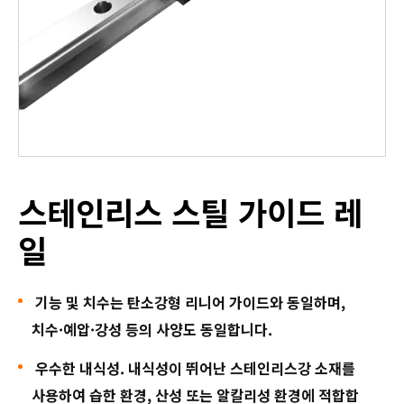
스테인리스 스틸 가이드 레
일
기능
및
치수는
탄소강형
리니어
가이드와
동일하며
,
치수
·
예압
·
강성
등의
사양도
동일합니다
.
우수한
내식성
.
내식성이
뛰어난
스테인리스강
소재를
사용하여
습한
환경
,
산성
또는
알칼리성
환경에
적합합