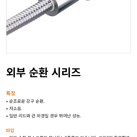
외부 순환 시리즈
특징
• 순조로운 강구 순환.
• 저소음.
• 일반 리드와 큰 외경일 경우 뛰여난 성능.
타입