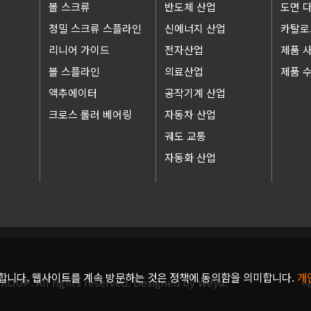
볼 스크류
반도체 산업
도면 
정밀 스크류 스플라인
신에너지 산업
카탈로
리니어 가이드
전자산업
제품 
볼 스플라인
의료산업
제품 
액추에이터
공작기계 산업
크로스 롤러 베어링
자동차 산업
궤도 교통
자동화 산업
용합니다. 웹사이트를 계속 방문하는 것은 정책에 동의함을 의미합니다.
개
ROUP. All rights reserved. Designed by
Weya
.
사