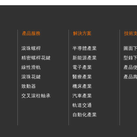
專案『高剛性軸向負載導螺桿』，並開始量產。
口貿易廠商第500大名金貿獎。
為
拓展行銷國內外市場。
TAS認證公司通過ISO9001品保系統認證書。
健康局頒發「健康職場標竿廠」。
以盈餘轉增資方式將資本額增至2,300萬元，同時增購多部日本
TQS教育訓練標竿企業代言。
精密元件(上海)有限公司』。
產品服務
解決方案
技術
正式上線。
滾珠螺桿
半導體產業
圖面
之提升，引進日本三井公司製造高精密螺紋研磨機並第一階段擴
口貿易廠商第500大名金貿獎。
證成功。
精密螺桿花鍵
新能源產業
型錄
功。
認證成功。
線性滑軌
電子產業
產品
萬元。
牌，拓展行銷國內外市場。
滾珠花鍵
醫療產業
產品
元。
負載導螺桿』並取得經經濟部核准主導性新產品的計劃專案。
致動器
機床產業
牌獎。
發完成。
交叉滾柱軸承
汽車產業
中堅企業69家重點輔導對象。
傳動元件(上海)有限公司』。
軌道交通
。
公司，資本額700萬元，廠房面積約50坪，為一般級及精密級滾
企業74家重點輔導對象。
自動化產業
行二年期【業界開發產業技術計劃-奈米級藍光直寫設備開發及其
行銷國內外市場。
的「長行程奈米級精密平台」進行研發將其運用於業界。
萬元。