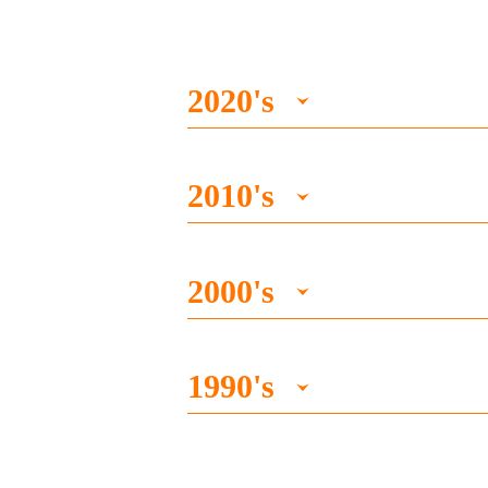
2020's
2021
彰濱廠建置設立完成
2010's
榮獲經濟部109年度出
2019
榮獲經濟部107年度出
2020
蟬聯衛生福利部國民健
2000's
榮獲經濟部109年度節
2018
榮獲經濟部106年度出
榮獲台中市衛生局108
2009
5月通過OHSAS-180
榮獲經濟部108年度出
2016
蟬聯經濟部104年度出
1990's
榮獲TTQS訓練品質評
2008
5月增資至新台幣80,0
榮獲衛生福利部國民健
OHSAS-18001規劃輔
1999
製程能力突破，並取得
洪美秀副總獲選第二屆
12月份與子公司鼎耀科技