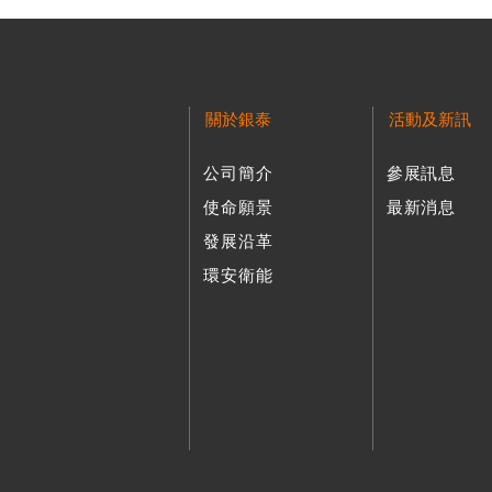
1998
增資至12,000萬元。
完成主導性新產品計劃
2015
蟬聯經濟部103年度出
合併後將公司品牌修訂
1997
獲英國AMTRI VERI
蟬聯行政院衛生署國民
為因應訂單持續增加，
榮獲勞動力發展署擔任T
2007
成立海外子公司『銀鼎
關於銀泰
活動及新訊
2月DSI系統Barcode
公司簡介
參展訊息
1996
為提高生產能量及技術
2014
榮獲經濟部102年度出
7月份通過ISO9001轉
使命願景
最新消息
增資至1,300萬元。
通過ISO 50001認證成
7月份通過ISO14001
發展沿革
增資至新台幣63,000
1995
以「PMI」為公司品
環安衛能
2013
3月增資至新台幣10億
創新研發『高剛性軸向
TTQS訓練品質評核-金
1991
第一根滾珠螺桿成品開
再度蟬聯經濟部第二屆
2006
成立海外子公司『銀鼎
7月份新廠房正式啟用
1990
創立銀泰科技股份有限
2012
榮獲經濟部第一屆中堅
ISO14000規劃執行。
於三月份與業界合作執
以
為公司品牌，拓展
劃】持續將95年研發
增資至新台幣53,000