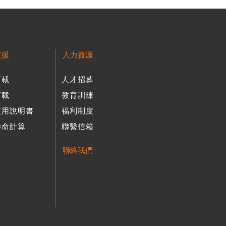
螺紋研磨機擴充產能。
支援
人力資源
下載
人才招募
廠。
下載
教育訓練
使用說明書
福利制度
壽命計算
聯繫信箱
聯絡我們
珠螺桿開發及製造。
運用於LED取光效率提升計