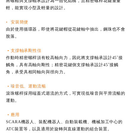
將螺帽與支撐軸承設計為一體化結構，且精密螺桿花鍵重量
輕，能實現小型及輕量的設計。
• 安裝簡便
由於使用循環器，即使將花鍵帽從花鍵軸中抽出，鋼珠也不會
脫落。
•
支撐軸承剛性佳
作動時精密螺桿須有較高軸向力，因此將支撐軸承設計45˚接
觸角，具有高軸向剛性；精密花鍵側支撐軸承設計45˚接觸
角，承受具相同軸向與徑向力。
• 噪音低、運動流暢
滾珠螺桿採用端蓋式迴流的方式，可實現低噪音與平滑流暢的
運動。
• 應用
SCARA機器人、裝配機器人、自動裝載機、機械加工中心的
ATC裝置等，以及適用於旋轉與直線運動的組合裝置。