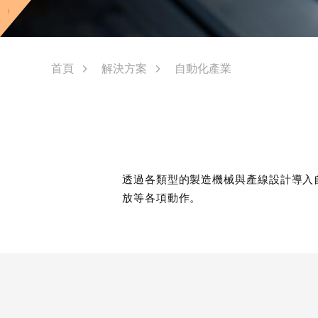
首頁
解決方案
自動化產業
透過各類型的製造機械與產線設計導入
放等各項動作。