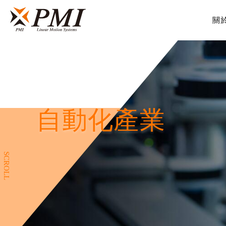
關
自動化產業
SCROLL