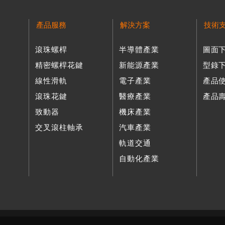
產品服務
解決方案
技術
滾珠螺桿
半導體產業
圖面
精密螺桿花鍵
新能源產業
型錄
線性滑軌
電子產業
產品
滾珠花鍵
醫療產業
產品
致動器
機床產業
交叉滾柱軸承
汽車產業
軌道交通
自動化產業