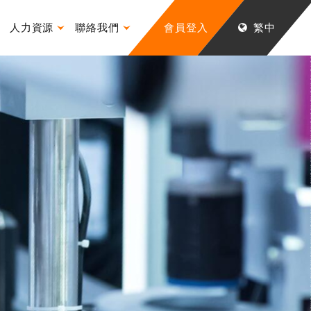
人力資源
聯絡我們
會員登入
繁中