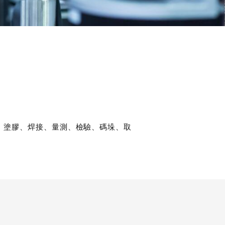
、塗膠、焊接、量測、檢驗、碼垛、取