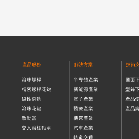
產品服務
解決方案
技術
滾珠螺桿
半導體產業
圖面
精密螺桿花鍵
新能源產業
型錄
線性滑軌
電子產業
產品
滾珠花鍵
醫療產業
產品
致動器
機床產業
交叉滾柱軸承
汽車產業
軌道交通