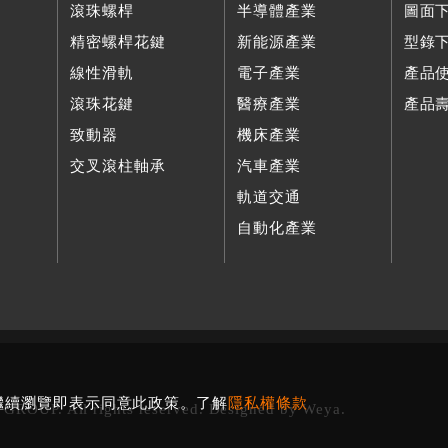
滾珠螺桿
半導體產業
圖面
精密螺桿花鍵
新能源產業
型錄
線性滑軌
電子產業
產品
滾珠花鍵
醫療產業
產品
致動器
機床產業
交叉滾柱軸承
汽車產業
軌道交通
自動化產業
您繼續瀏覽即表示同意此政策。了解
隱私權條款
 GROUP. All rights reserved. Designed by
Weya
.