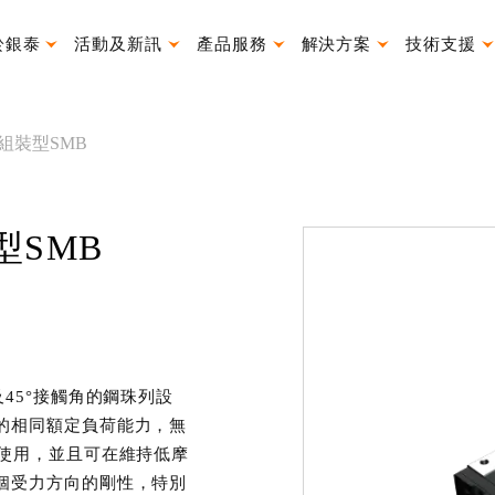
於銀泰
活動及新訊
產品服務
解決方案
技術支援
產品使用說明書
組裝型SMB
型SMB
45°接觸角的鋼珠列設
的相同額定負荷能力，無
以使用，並且可在維持低摩
個受力方向的剛性，特別