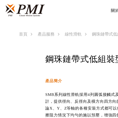
關
首頁
產品服務
線性滑軌
鋼珠鏈帶式低
鋼珠鏈帶式低組裝
產品簡介
SMB系列線性滑軌採用4列圓弧接觸式及
計，提供徑向、反徑向及橫方向四方向
論X、Y、Z等軸的各種安裝方式都可
擦阻力情況下均勻的施以預壓，增強四