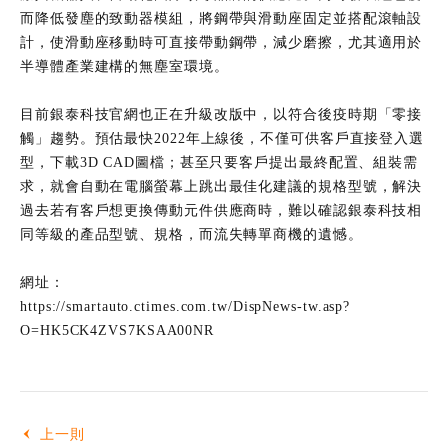
而降低發塵的致動器模組，將鋼帶與滑動座固定並搭配滾軸設
計，使滑動座移動時可直接帶動鋼帶，減少磨擦，尤其適用於
半導體產業建構的無塵室環境。
目前銀泰科技官網也正在升級改版中，以符合後疫時期「零接
觸」趨勢。預估最快2022年上線後，不僅可供客戶直接登入選
型，下載3D CAD圖檔；甚至只要客戶提出最終配置、組裝需
求，就會自動在電腦螢幕上跳出最佳化建議的規格型號，解決
過去若有客戶想更換傳動元件供應商時，難以確認銀泰科技相
同等級的產品型號、規格，而流失轉單商機的遺憾。
網址：
https://smartauto.ctimes.com.tw/DispNews-tw.asp?
O=HK5CK4ZVS7KSAA00NR
上一則