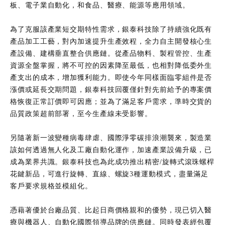
板、電子業自動化，和食品、醫療、能源等應用領域。
為了克服該產業短交期特性需求，銀泰科技除了持續強化既有
產品加工工藝，對內加速提升生產效程，全力自主開發核心生
產設備、建構垂直整合供應鏈。從產品物料、製程管控、生產
資源全盤掌握，將不可控的因素降至最低，也相對降低委外生
產支出的成本，增加獲利能力。即使今年同樣面臨零組件是否
漲價或延長交期問題，銀泰科技回覆僅針對先前給予的專案價
格恢復正常訂價即可因應；並為了滿足客戶需求，準時交貨的
品質政策超前部署，至今生產線未受影響。
另隨著新一波變種病毒肆虐、國際淨零碳排浪潮襲來，製造業
該如何透過無人化及工廠自動化運作，加速產業設備升級，已
成為業界共識。銀泰科技也為此成功推出精密/旋轉式滾珠螺桿
花鍵新品，可進行旋轉、直線、螺旋3種運動模式，盡量滿足
客戶要求規格並模組化。
憑藉著優於台廠品質、比起日商價格親和的優勢，現已切入醫
療與機器人、自動化國際領導品牌的供應鏈。同時發表經包覆