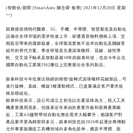
(智動化/新聞 [SmartAuto 陳念舜 報導] 2021年12月20日 星期
一)
因應後疫情時代醫療、5G、手機、半導體、智慧製造及自動化
設備在全球市場的需求快速上升，卻遭遇原物料價格上漲、交
期延宕帶來的通膨疑慮，全球製造業無不追求自動化及關鍵零
組件的替代方案。專攻研發及生產滾珠螺桿、花鍵、線性導
軌、交叉滾子軸承及致動器逾30年的銀泰科技，也在今年台北
國際自動化工業展J302攤位上完整展出全系列新品。
銀泰科技今年也展出熱銷的精密/旋轉式滾珠螺桿花鍵新品，可
進行旋轉、直線、螺旋3種運動模式，已盡量滿足客戶要求規
格並模組化。
銀泰科技表示，該公司成立之初先以生產滾珠為主，投入工具
機產業應用居多。但隨著近年來由於產業升級和新興產業崛
起，工業4.0趨勢帶領自動化整合需求大幅攀升，都讓客戶對
產品要求更為精密與多元，銀泰科技也自2016年起逐步將傳動
元件事業版圖從工具機領域向多角化延伸，擴及半導體、面