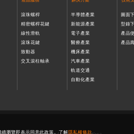
產品服務
解決方案
技術
滾珠螺桿
半導體產業
圖面
精密螺桿花鍵
新能源產業
型錄
線性滑軌
電子產業
產品
滾珠花鍵
醫療產業
產品
致動器
機床產業
交叉滾柱軸承
汽車產業
軌道交通
自動化產業
您繼續瀏覽即表示同意此政策。了解
隱私權條款
 GROUP. All rights reserved. Designed by
Weya
.