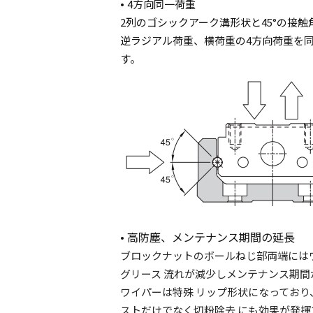
•
4
方向同一荷重
2
列のゴシックアーク溝形状と
45°
の接触
逆ラジアル荷重、横荷重の
4
方向荷重を同
す。
• 高防塵、メンテナンス期間の延長
ブロックナットのボールねじ部両端には
グリース
流れが減少しメンテナンス期間
ワイパーは特殊
リップ形状になっており
ストだけでなく切粉除去
にも効果が発揮