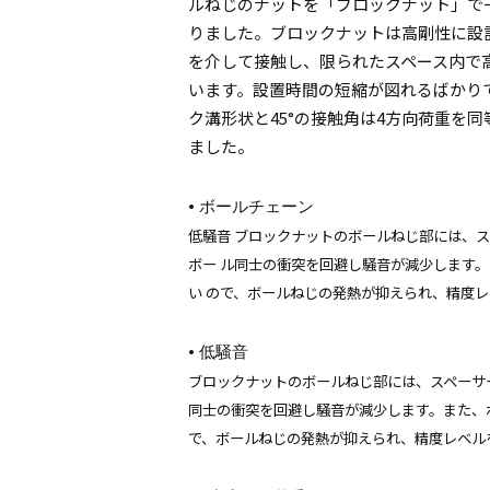
ルねじのナットを「ブロックナット」で
りました。ブロックナットは高剛性に設
を介して接触し、限られたスペース内で
います。設置時間の短縮が図れるばかり
ク溝形状と
45°
の接触角は
4
方向荷重を同
ました。
•
ボールチェーン
低騒音
ブロックナットのボールねじ部には、ス
ボー
ル同士の衝突を回避し騒音が減少します。
い
ので、ボールねじの発熱が抑えられ、精度レ
•
低騒音
ブロックナットのボールねじ部には、スペーサ
同士の衝突を回避し騒音が減少します。また、
で、ボールねじの発熱が抑えられ、精度レベル