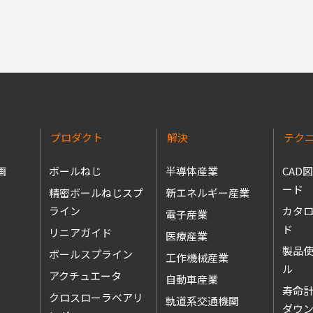
プロダクト
解決
テク
画
ボールねじ
半導体産業
CAD
ード
精密ボールねじスプ
新エネルギー産業
ライン
カタ
電子産業
ド
リニアガイド
医療産業
製品
ボールスプライン
工作機械産業
アクチュエータ
自動車産業
寿命
クロスローラベアリ
軌道系交通機関
ダウ