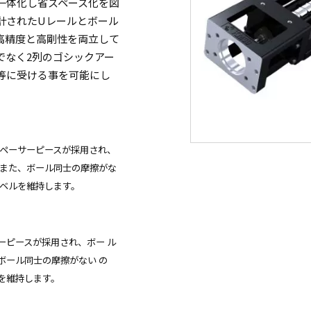
一体化し省スペース化を図
計された
U
レールとボール
高精度と高剛性を両立して
でなく
2
列のゴシックアー
等に受ける事を可能にし
ペーサーピースが採用され、
また、ボール同士の摩擦がな
ベルを維持します。
ーピースが採用され、ボー
ル
ボール同士の摩擦がない
の
を維持します。