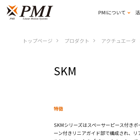
PMIについて
活
精密ボールねじスプライン
トップページ
プロダクト
アクチュエータ
SKM
特徵
SKM
シリーズはスペーサーピース付きボ
ーン付きリニアガイド部で構成され、リ