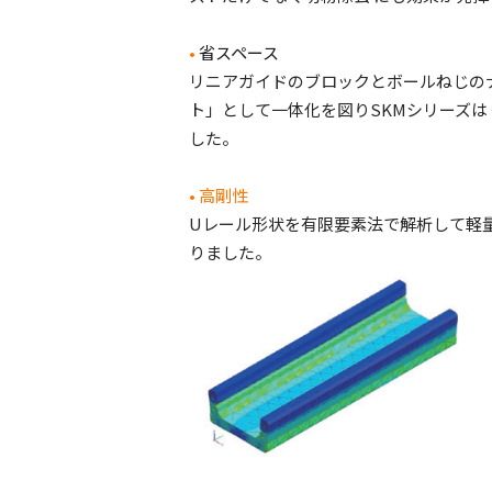
•
省スペース
リニアガイドのブロックとボールねじの
ト」として一体化を図り
SKM
シリーズは
した。
• 高剛性
U
レール形状を有限要素法で解析して軽
りました。