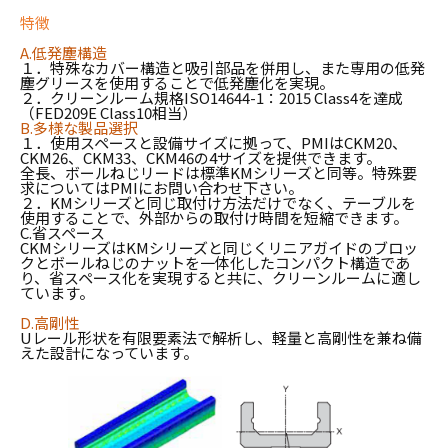
特徴
A.
低
発塵構造
１．特殊な
カバー構造と吸引部品を併用し、また専用の低発
塵グリースを使用することで低発塵化を実現。
２．
クリーンルーム規格
ISO14644-1
：
2015 Class4
を達成
（
FED209E Class10
相当）
B.
多様な製品選択
１．使用スペースと設備サイズに拠って、
PMI
は
CKM20
、
CKM26
、
CKM33
、
CKM46
の
4
サイズを提供できます。
全長、ボールねじリードは標準
KM
シリーズと同等。特殊要
求については
PMI
にお問い合わせ下さい。
２．
KM
シリーズと同じ取付け方法だけでなく、テーブルを
使用することで、外部からの取付け時間を短縮できます。
C.
省スペース
CKM
シリーズは
KM
シリーズと同じくリニアガイドのブロッ
クとボールねじのナットを一体化したコンパクト構造であ
り、省スペース化を実現すると共に、クリーンルームに適し
ています。
D.
高剛性
U
レール形状を有限要素法で解析し
、
軽量と高剛性
を兼ね備
えた設計になっています
。