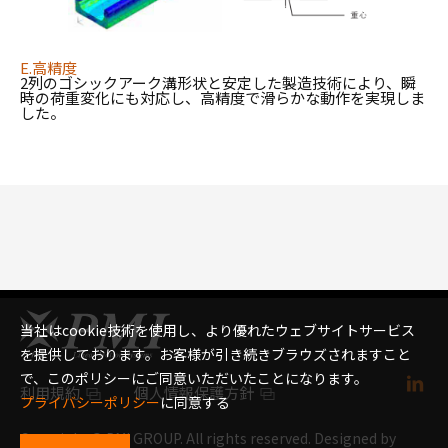
E.
高精度
2
列のゴシックアーク溝形状と安定した製造技術により、瞬
時の荷重変化にも対応し
、高精度で滑らかな
動作を
実現
しま
した。
当社はcookie技術を使用し、より優れたウェブサイトサービス
を提供しております。お客様が引き続きブラウズされますこと
で、このポリシーにご同意いただいたことになります。
利用規約
個人情報保護方針
プライバシーポリシー
に同意する
Copyright © PMI GROUP. All rights reserved. Designed by