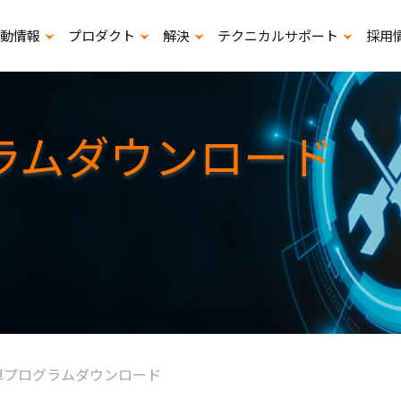
動情報
プロダクト
解決
テクニカルサポート
採用
展示会出展计画
寿命計算プログラムダウンロード
スタ
ラムダウンロード
算プログラムダウンロード