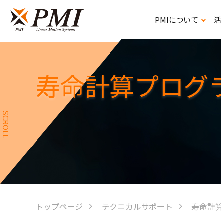
PMIについて
活
精密ボールねじスプライン
寿命計算プログ
SCROLL
トップページ
テクニカルサポート
寿命計