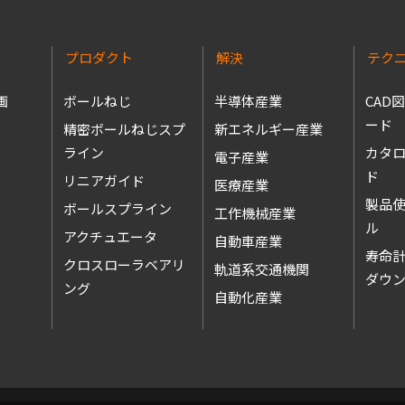
プロダクト
解決
テク
画
ボールねじ
半導体産業
CAD
ード
精密ボールねじスプ
新エネルギー産業
ライン
カタ
電子産業
ド
リニアガイド
医療産業
製品
ボールスプライン
工作機械産業
アクチュエータ
自動車産業
寿命
クロスローラベアリ
軌道系交通機関
ダウ
ング
自動化産業