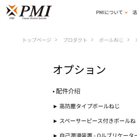
PMIについて
活
精密ボールねじスプライン
トップページ
プロダクト
ボールねじ
オプション
• 配件介绍
► 高防塵タイプボールねじ
► スペーサーピース付きボールね
► 自己潤滑装置 - Qルブリケータ