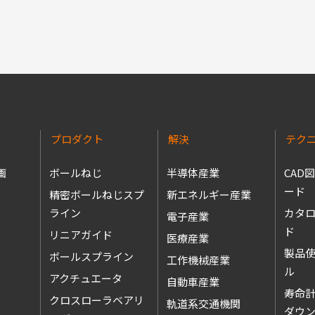
プロダクト
解決
テク
画
ボールねじ
半導体産業
CAD
ード
精密ボールねじスプ
新エネルギー産業
ライン
カタ
電子産業
ド
リニアガイド
医療産業
製品
ボールスプライン
工作機械産業
アクチュエータ
自動車産業
寿命
クロスローラベアリ
軌道系交通機関
ダウ