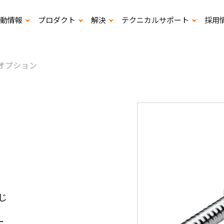
動情報
プロダクト
解決
テクニカルサポート
採用
展示会出展计画
寿命計算プログラムダウンロード
スタ
オプション
じ
ー