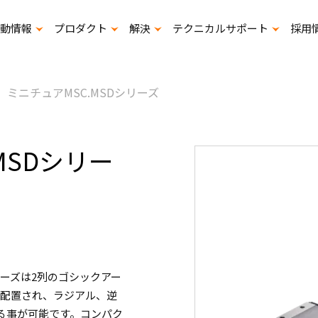
動情報
プロダクト
解決
テクニカルサポート
採用
展示会出展计画
寿命計算プログラムダウンロード
スタ
ミニチュアMSC.MSDシリーズ
MSDシリー
リーズは2列のゴシックアー
で配置され、ラジアル、逆
る事が可能です。コンパク