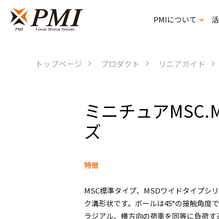
PMIについて
活
精密ボールねじスプライン
トップページ
プロダクト
リニアガイド
ミニチュアMSC.
ズ
特徴
MSC標準タイプ、MSDワイドタイプシ
ク溝形状です。ボールは45°の接触角度
ラジアル、横方向の荷重を同等に負荷す