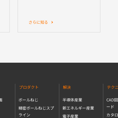
さらに知る
プロダクト
解決
テク
画
ボールねじ
半導体産業
CAD
ード
精密ボールねじスプ
新エネルギー産業
ライン
カタ
電子産業