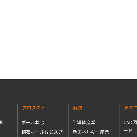
プロダクト
解決
テク
画
ボールねじ
半導体産業
CAD
ード
精密ボールねじスプ
新エネルギー産業