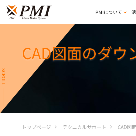
PMIについて
活
精密ボールねじスプライン
CAD図面のダウ
SCROLL
トップページ
テクニカルサポート
CAD図