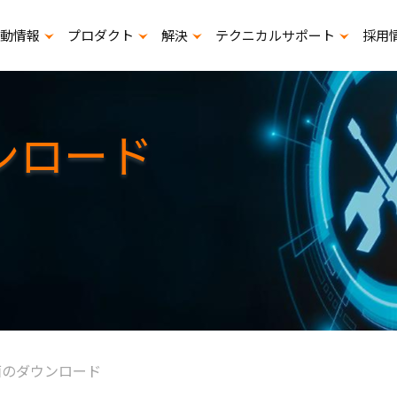
動情報
プロダクト
解決
テクニカルサポート
採用
展示会出展计画
寿命計算プログラムダウンロード
スタ
ンロード
面のダウンロード