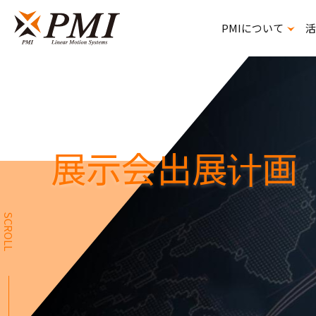
PMIについて
活
精密ボールねじスプライン
展示会出展计画
SCROLL