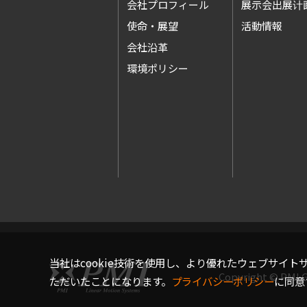
会社プロフィール
展示会出展计
使命・展望
活動情報
会社沿革
環境ポリシー
当社はcookie技術を使用し、より優れたウェブサイ
Copyright © PMI G
ただいたことになります。
プライバシーポリシー
に同意