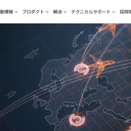
動情報
プロダクト
解決
テクニカルサポート
採用
展示会出展计画
寿命計算プログラムダウンロード
スタ