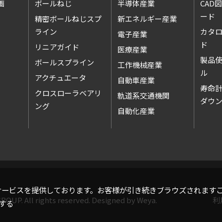
画
ボールねじ
半導体産業
CAD
ード
精密ボールねじスプ
新エネルギー産業
ライン
カタ
電子産業
ド
リニアガイド
医療産業
製品
ボールスプライン
工作機械産業
アクチュエータ
自動車産業
寿命
クロスローラベアリ
軌道系交通機関
ダウ
ング
自動化産業
トサービスを提供しております。お客様が引き続きブラウズされます
ROUP. All rights reserved. Designed by
Weya
.
利
する