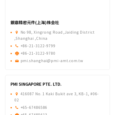
銀鼎精密元件(上海)株会社
No 98, Xingrong Road ,Jaiding District
,Shanghai ,China
+86-21-3122-9799
+86-21-3122-9780
pmi.shanghai@pmi-amt.com.tw
PMI SINGAPORE PTE. LTD.
416087 No. 1 Kaki Bukit ave 3, KB-1, #06-
02
+65-67486586
+65-67485613