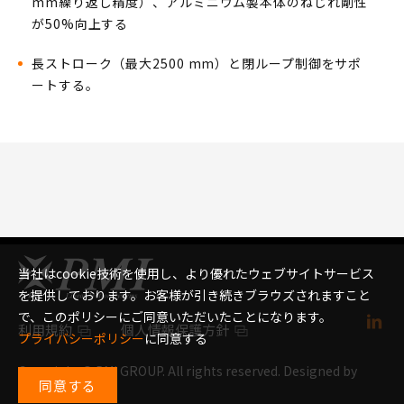
mm繰り返し精度）、アルミニウム製本体のねじれ剛性
が50%向上する
長ストローク（最大2500 mm）と閉ループ制御をサポ
ートする。
当社はcookie技術を使用し、より優れたウェブサイトサービス
を提供しております。お客様が引き続きブラウズされますこと
で、このポリシーにご同意いただいたことになります。
利用規約
個人情報保護方針
プライバシーポリシー
に同意する
Copyright © PMI GROUP. All rights reserved. Designed by
同意する
Weya
.