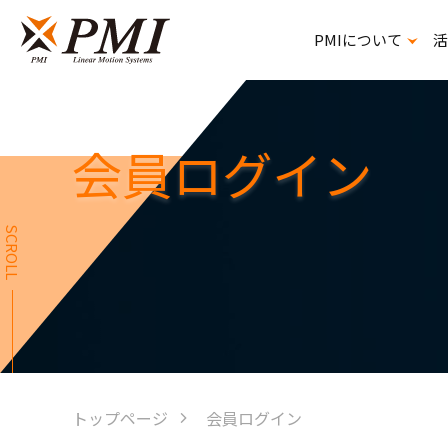
PMIについて
活
精密ボールねじスプライン
会員ログイン
SCROLL
トップページ
会員ログイン