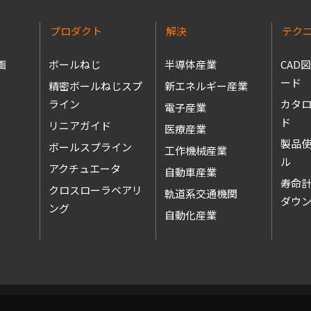
プロダクト
解決
テク
画
ボールねじ
半導体産業
CAD
ード
精密ボールねじスプ
新エネルギー産業
ライン
カタ
電子産業
ド
リニアガイド
医療産業
製品
ボールスプライン
工作機械産業
アクチュエータ
自動車産業
寿命
クロスローラベアリ
軌道系交通機関
ダウ
ング
自動化産業