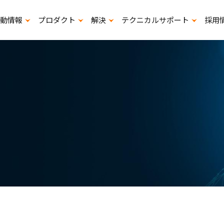
動情報
プロダクト
解決
テクニカルサポート
採用
展示会出展计画
寿命計算プログラムダウンロード
スタ